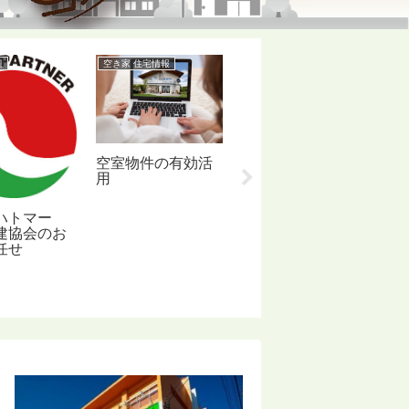
題
空き家 住宅情報
空き家対策
空
貸
空室物件の有効活
不動産を現金化す
用
る
ハトマー
建協会のお
任せ