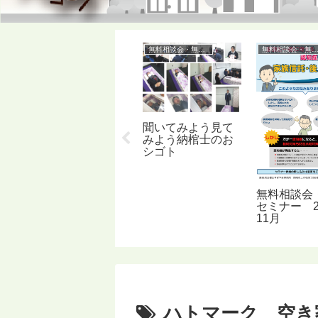
空き家問題
無料相談会・無料セミナー
無料相談会・無料セミ
建物の維持管理に
聞いてみよう見て
必要なポイント
みよう納棺士のお
は？
シゴト
ごと
無料相談会
8年
セミナー 2
11月
ハトマーク 空き