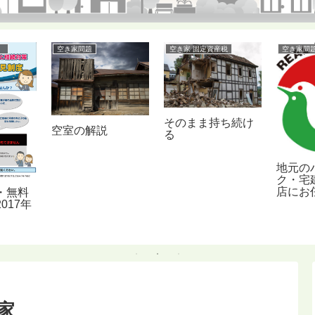
ナー
空き家問題
空き家 固定資産税
空き家問
そのまま持ち続け
空室の解説
る
地元の
ク・宅
店にお
・無料
017年
家