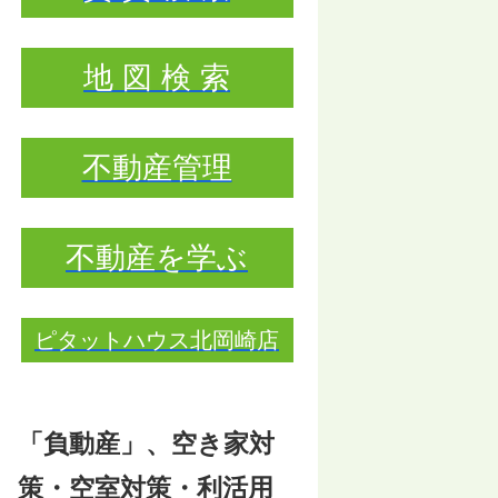
地 図 検 索
不動産管理
不動産を学ぶ
ピタットハウス北岡崎店
「負動産」、空き家対
策・空室対策・利活用