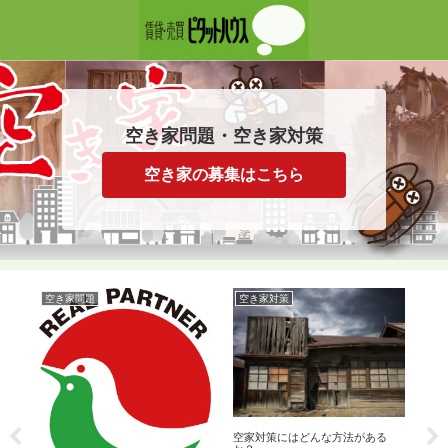
空き家問題・空き家対策
空き家の募集はこちら
空き家問題
空き家対策
空
建
空家対策にはどんな方法がある
は