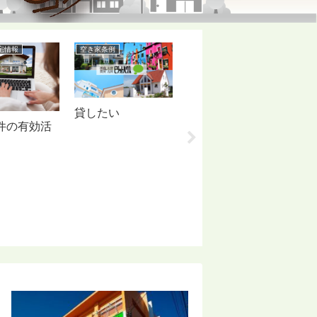
宅情報
空き家条例
無料相談会・無料セミナー
空
貸したい
そ
件の有効活
る
空き家&悩みごと
無料相談会 2018年
4月