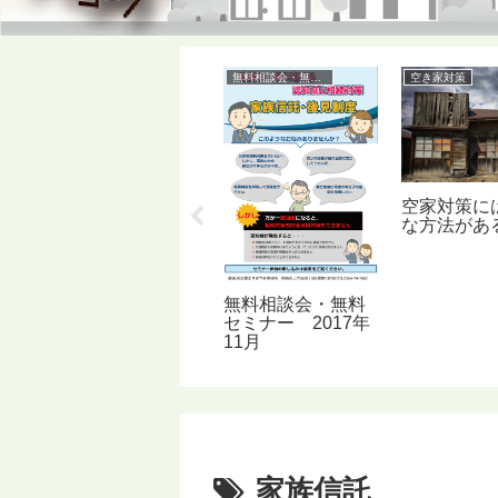
空き家対策
無料相談会・無料セミナー
空き家対策
に
不動産を現金化す
空家対策に
る
な方法があ
無料相談会・無料
セミナー 2017年
11月
家族信託