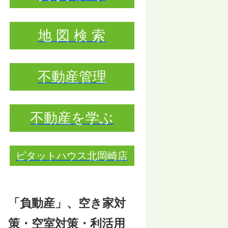
地 図 検 索
不動産管理
不動産を学ぶ
ピタットハウス北岡崎店
「負動産」、空き家対
策・空室対策・利活用