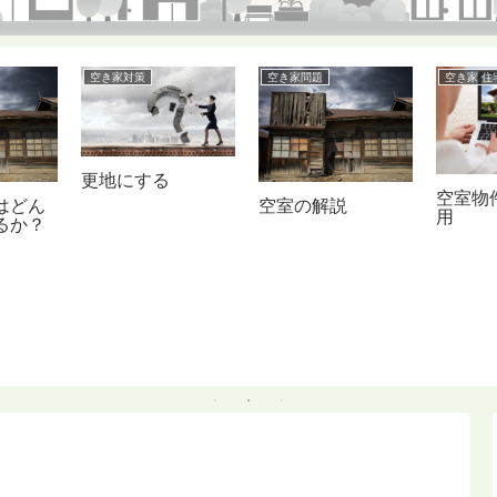
空き家対策
空き家問題
空き家 住
更地にする
空室物
はどん
空室の解説
用
るか？