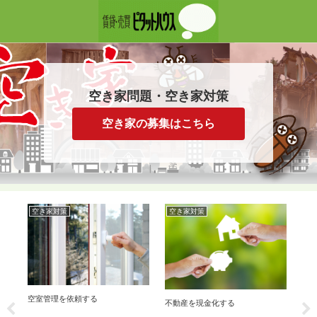
空き家問題・空き家対策
空き家の募集はこちら
空き家対策
空き家対策
空室管理を依頼する
不動産を現金化する
聞
お