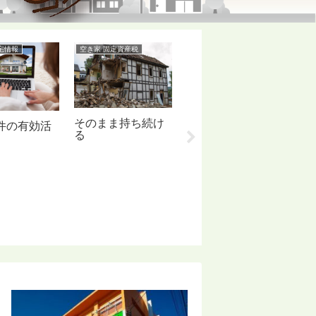
宅情報
空き家 固定資産税
空き家問題
空
そのまま持ち続け
空
空室のままでのデ
件の有効活
る
る
メリット