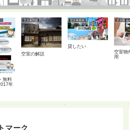
ナー
空き家問題
空き家条例
空き家 住
貸したい
空室物
空室の解説
用
・無料
017年
トマーク