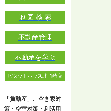
地 図 検 索
不動産管理
不動産を学ぶ
ピタットハウス北岡崎店
「負動産」、空き家対
策・空室対策・利活用