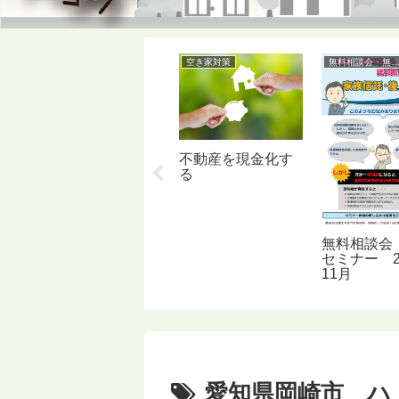
空き家対策
空き家対策
無料相談会・無料セミ
更地にする
不動産を現金化す
る
お
無料相談会
セミナー 2
11月
愛知県岡崎市 ハ